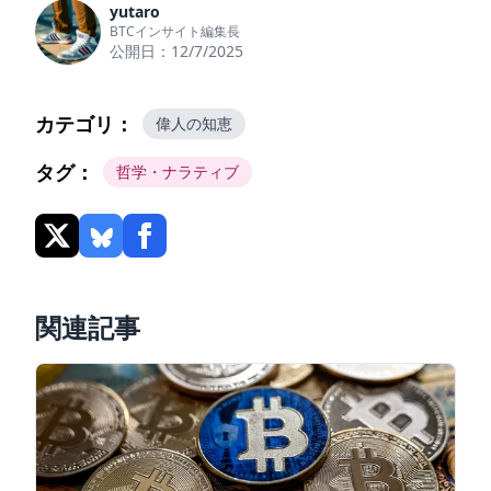
yutaro
BTCインサイト編集長
公開日：
12/7/2025
カテゴリ：
偉人の知恵
タグ：
哲学・ナラティブ
関連記事