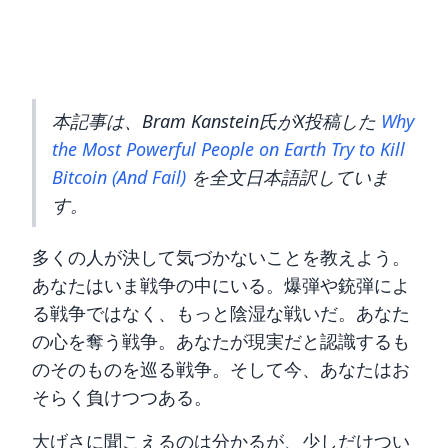
本記事は、Bram Kanstein氏がX投稿した
Why
the Most Powerful People on Earth Try to Kill
Bitcoin (And Fail)
を全文日本語訳していま
す。
多くの人が決して気づかないことを教えよう。
あなたはいま戦争の中にいる。爆弾や銃弾によ
る戦争ではなく、もっと陰湿な戦いだ。あなた
の心を奪う戦争。あなたが現実だと認識するも
のそのものを巡る戦争。そして今、あなたはお
そらく負けつつある。
大げさに聞こえるのは分かるが、少しだけつい