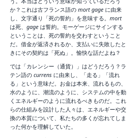
う。本当はどういう意味か知っているだろう
か？これは古フランス語の
mort gage
に由来
し、文字通り「死の誓約」を意味する。
mort
は死、
gage
は誓約。モーゲージにサインする
ということは、死の誓約を交わすということ
だ。借金が返済されるか、支払いに失敗したと
きにその契約は「死ぬ」。愉快な話だよね？
では「カレンシー（通貨）」はどうだろう？ラ
テン語の
currens
に由来し、「走る」「流れ
る」という意味だ。お金は本来、流れるもの、
水のように、潮流のように、システムの中を動
くエネルギーのように流れるべきものだ。これ
らの仕組みを設計した人々は、エネルギーや交
換の本質について、私たちの多くが忘れてしま
った何かを理解していた。