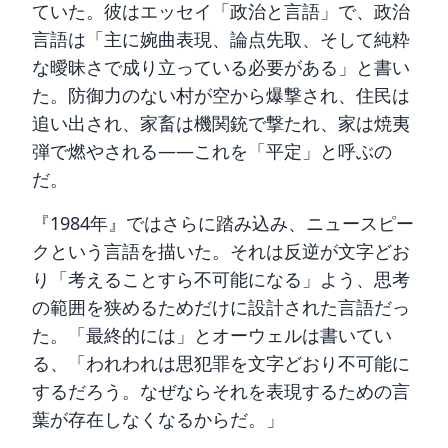
ていた。彼はエッセイ「政治と言語」で、政治
言語は「主に婉曲表現、論点先取、そして純粋
な曖昧さで成り立っている必要がある」と書い
た。防御力のない村が空から爆撃され、住民は
追い出され、家畜は機関銃で撃たれ、家は焼夷
弾で燃やされる——これを「平定」と呼ぶの
だ。
『1984年』ではさらに踏み込み、ニュースピー
クという言語を描いた。それは反逆が文字どお
り「考えることすら不可能になる」よう、思考
の範囲を狭めるためだけに設計された言語だっ
た。「最終的には」とオーウェルは書いてい
る、「われわれは思犯罪を文字どおり不可能に
するだろう。なぜならそれを表現するための言
葉が存在しなくなるからだ。」