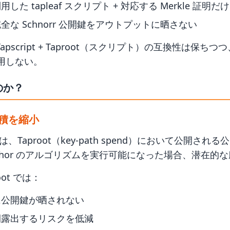
た tapleaf スクリプト + 対応する Merkle 証明だ
な Schnorr 公開鍵をアウトプットに晒さない
apscript + Taproot（スクリプト）の互換性は保ちつつ
は使用しない。
のか？
積を縮小
n では、Taproot（key-path spend）において公開さ
Shor のアルゴリズムを実行可能になった場合、潜在的
Root では：
に公開鍵が晒されない
間露出するリスクを低減