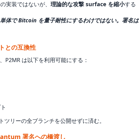
署名の実装ではないが、
理論的な攻撃 surface を縮小
する
60 単体で Bitcoin を量子耐性にするわけではない。署
トとの互換性
様に、P2MR は以下を利用可能にする：
ス
プト
トツリーの全ブランチを公開せずに済む。
Quantum 署名への橋渡し