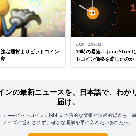
2026年2月26日
は法定通貨よりビットコイン
10時の暴落──Jane Str
研究
トコイン価格を崩したのか
インの最新ニュースを、日本語で、わか
届け。
まで ──ビットコインに関する本質的な情報と技術的背景を、
。ノイズに惑わされず、確かな理解を手に入れたいあなたへ。