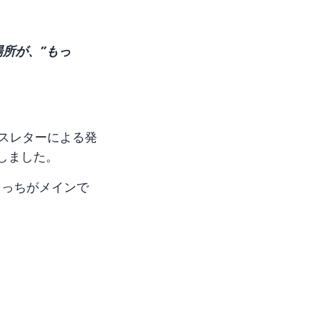
所が、”もっ
ースレターによる発
しました。
こっちがメインで