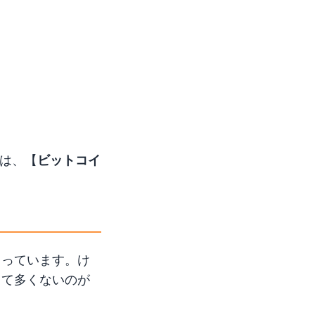
トは、【
ビットコイ
こっています。け
して多くないのが